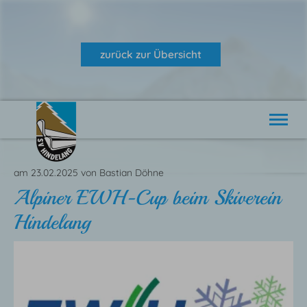
zurück zur Übersicht
Alpin
Nordisch
am 23.02.2025
von
Bastian Döhne
Verein
Alpiner EWH-Cup beim Skiverein
Aktuelles
Hindelang
Veranstaltungen