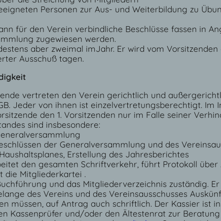
eigneten Personen zur Aus- und Weiterbildung zu Übun
nn für den Verein verbindliche Beschlüsse fassen in An
sammlung zugewiesen werden.
ndestens aber zweimal imJahr. Er wird vom Vorsitzenden
erter Ausschuß tagen.
digkeit
tzende vertreten den Verein gerichtlich und außergerichtl
GB. Jeder von ihnen ist einzelvertretungsberechtigt. Im 
rsitzende den 1. Vorsitzenden nur im Falle seiner Verhind
tandes sind insbesondere:
Generalversammlung
eschlüssen der Generalversammlung und des Vereinsau
Haushaltsplanes, Erstellung des Jahresberichtes
beitet den gesamten Schriftverkehr, führt Protokoll übe
die Mitgliederkartei .
 Buchführung und das Mitgliederverzeichnis zuständig. Er i
 Belange des Vereins und des Vereinsausschusses Auskünf
n müssen, auf Antrag auch schriftlich. Der Kassier ist i
inen Kassenprüfer und/oder den Ältestenrat zur Beratung