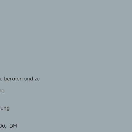
u beraten und zu
ng
tung
00,- DM