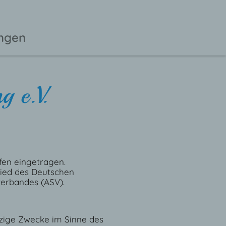
ungen
g e.V.
fen eingetragen.
lied des Deutschen
verbandes (ASV).
tzige Zwecke im Sinne des