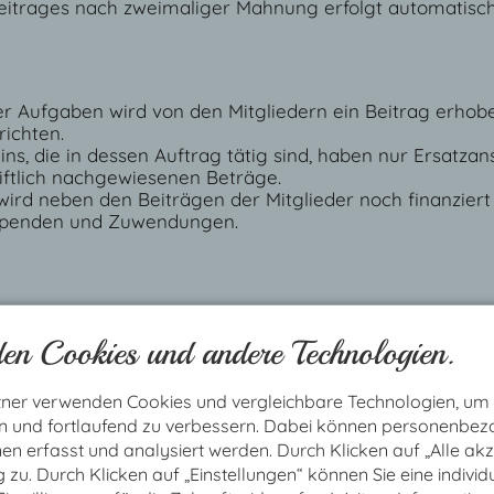
Beitrages nach zweimaliger Mahnung erfolgt automatisc
er Aufgaben wird von den Mitgliedern ein Beitrag erhoben
richten.
ins, die in dessen Auftrag tätig sind, haben nur Ersatzan
iftlich nachgewiesenen Beträge.
 wird neben den Beiträgen der Mitglieder noch finanzier
 Spenden und Zuwendungen.
ng
en Cookies und andere Technologien.
tner verwenden Cookies und vergleichbare Technologien, um
en und fortlaufend zu verbessern. Dabei können personenbe
alversammlung findet mindestens einmal im Vereinsjähr s
n erfasst und analysiert werden. Durch Klicken auf „Alle ak
 durch Veröffentlichung in der Tagespresse oder durch s
zu. Durch Klicken auf „Einstellungen“ können Sie eine individ