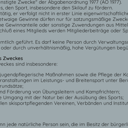
ünstigte Zwecke" der Abgabenordnung 1977 (AO 1977).
s, den Sport, insbesondere den Skilauf zu fördern.
 tätig, er verfolgt nicht in erster Linie eigenwirtschaftli
d etwaige Gewinne dürfen nur für satzungsmäßige Zwec
ine Gewinnanteile oder sonstige Zuwendungen aus Mittel
hluß eines Mitglieds werden Mitgliederbeiträge oder Sp
amtlich geführt. Es darf keine Person durch Verwaltun
d oder durch unverhältnismäßig, hohe Vergütungen begü
es Zweckes
weckes sind insbesondere:
jugendpflegerische Maßnahmen sowie die Pflege der K
ranstaltungen im Leistungs- und Breitensport unter Ber
rundsätze;
und Förderung von Übungsleitern und Kampfrichtern;
e Umgang mit der Natur bei der Ausübung des Sports;
en skisportpflegenden Vereinen, Verbänden und Institut
nn jede natürliche Person sein, die im Besitz der bürgerl