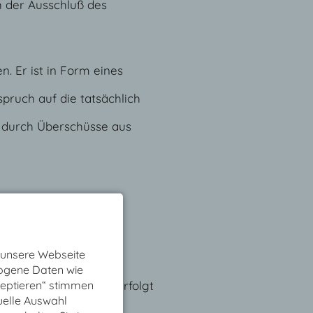
h der Ausschluß des
. Er ist in Form eines
spruch auf die tatsächlich
t durch Überschüsse aus
 unsere Webseite
zogene Daten wie
tatt. Die Einladung erfolgt
zeptieren“ stimmen
chriftliche Einladung.
uelle Auswahl