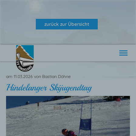
zurück zur Übersicht
Alpin
Nordisch
am 11.03.2026
von
Bastian Döhne
Verein
Hindelanger Skijugendtag
Aktuelles
Veranstaltungen