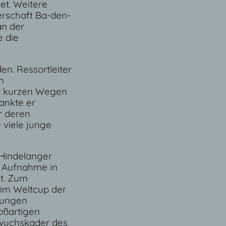
et. Weitere
erschaft Ba-den-
an der
e die
en. Ressortleiter
n
it kurzen Wegen
ankte er
r deren
 viele junge
 Hindelanger
ne Aufnahme in
gt. Zum
h im Weltcup der
 jungen
oßartigen
hwuchskader des