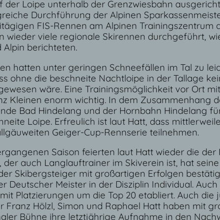
 der Loipe unterhalb der Grenzwiesbahn ausgericht
greiche Durchführung der Alpinen Sparkassenmeist
tägigen FIS-Rennen am Alpinen Trainingszentrum 
n wieder viele regionale Skirennen durchgeführt, wi
 Alpin berichteten.
en hatten unter geringen Schneefällen im Tal zu leid
ass ohne die beschneite Nachtloipe in der Tallage kei
 gewesen wäre. Eine Trainingsmöglichkeit vor Ort m
ganz Kleinen enorm wichtig. In dem Zusammenhang d
nde Bad Hindelang und der Hornbahn Hindelang fü
te Loipe. Erfreulich ist laut Hatt, dass mittlerweile
llgäuweiten Geiger-Cup-Rennserie teilnehmen.
ergangenen Saison feierten laut Hatt wieder die der
, der auch Langlauftrainer im Skiverein ist, hat sei
er Skibergsteiger mit großartigen Erfolgen bestäti
 Deutscher Meister in der Disziplin Individual. Auc
 mit Platzierungen um die Top 20 etabliert. Auch die
 Franz Hölzl, Simon und Raphael Hatt haben mit gr
onaler Bühne ihre letztjährige Aufnahme in den Nac