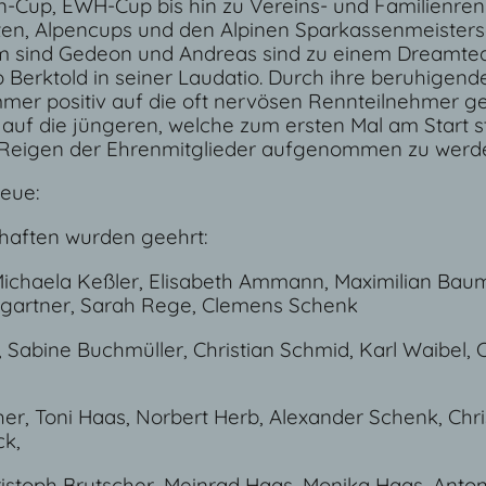
n-Cup, EWH-Cup bis hin zu Vereins- und Familienren
en, Alpencups und den Alpinen Sparkassenmeister
 sind Gedeon und Andreas sind zu einem Dreamte
Berktold in seiner Laudatio. Durch ihre beruhigend
mer positiv auf die oft nervösen Rennteilnehmer ge
h auf die jüngeren, welche zum ersten Mal am Start s
n Reigen der Ehrenmitglieder aufgenommen zu werden
reue:
chaften wurden geehrt:
 Michaela Keßler, Elisabeth Ammann, Maximilian Baum
mgartner, Sarah Rege, Clemens Schenk
Sabine Buchmüller, Christian Schmid, Karl Waibel, C
r, Toni Haas, Norbert Herb, Alexander Schenk, Chris
ck,
ristoph Brutscher, Meinrad Haas, Monika Haas, Anto