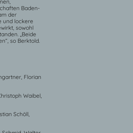
nen,
schaften Baden-
am der
e und lockere
wirkt, sowohl
tanden. „Beide
“, so Berktold.
gartner, Florian
hristoph Waibel,
tian Schöll,
n Schmid, Walter