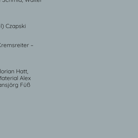
l) Czapski
Kremsreiter –
lorian Hatt,
aterial Alex
Hansjörg Füß