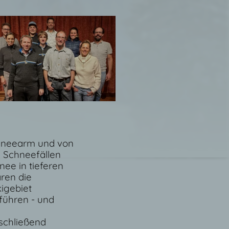
chneearm und von
n Schneefällen
nee in tieferen
ren die
igebiet
führen - und
schließend