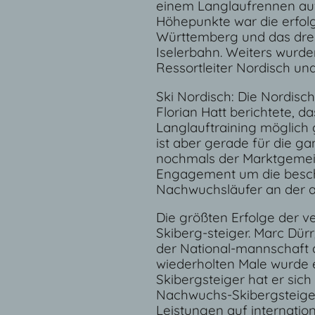
einem Langlaufrennen auf
Höhepunkte war die erfol
Württemberg und das drei
Iselerbahn. Weiters wurde
Ressortleiter Nordisch und
Ski Nordisch: Die Nordisch
Florian Hatt berichtete, d
Langlauftraining möglich
ist aber gerade für die 
nochmals der Marktgemei
Engagement um die beschnei
Nachwuchsläufer an der a
Die größten Erfolge der v
Skiberg-steiger. Marc Dürr
der National-mannschaft d
wiederholten Male wurde er
Skibergsteiger hat er sich
Nachwuchs-Skibergsteiger
Leistungen auf internati