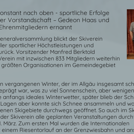
onstant nach oben - sportliche Erfolge
der Vorstandschaft – Gedeon Haas und
Ehrenmitgliedern ernannt
eneralversammlung blickt der Skiverein
ller sportlicher Höchstleistungen und
zurück. Vorsitzender Manfred Berktold
 Verein mit inzwischen 833 Mitgliedern weiterhin
er größten Organisationen im Gemeindegebiet
den vergangenen Winter, der im Allgäu insgesamt s
eprägt war, was zu viel Sonnenschein, aber wenige
 anfangs ideales Winterwetter, später blieb der Sch
n Lagen aber konnte sich Schnee ansammeln und wa
nen Skigebiete durchwegs geöffnet. So auch im Sk
der Skiverein alle geplanten Veranstaltungen durch
1. März. Zum ersten Mal wurden die Internationalen
it einem Riesentorlauf an der Grenzwiesbahn und an