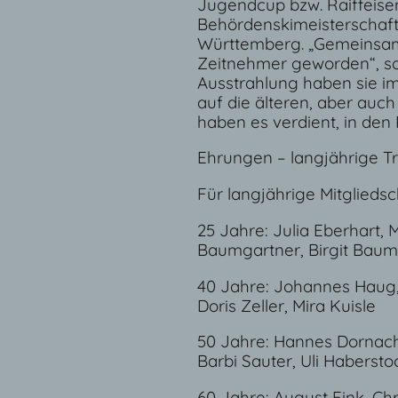
Jugendcup bzw. Raiffeise
Behördenskimeisterschaft
Württemberg. „Gemeinsam
Zeitnehmer geworden“, so 
Ausstrahlung haben sie im
auf die älteren, aber auc
haben es verdient, in de
Ehrungen – langjährige T
Für langjährige Mitglieds
25 Jahre: Julia Eberhart,
Baumgartner, Birgit Bau
40 Jahre: Johannes Haug, 
Doris Zeller, Mira Kuisle
50 Jahre: Hannes Dornache
Barbi Sauter, Uli Habersto
60 Jahre: August Fink, Ch