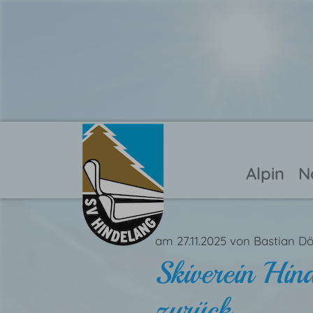
Alpin
N
am 27.11.2025
von
Bastian D
Skiverein Hind
zurück